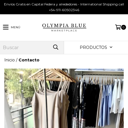
Envíos Gratis en Capital Federa y alrededores - International Shipping call
+54-911-60502346
MENÚ
0
PRODUCTOS
Inicio
/
Contacto